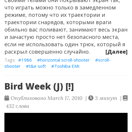
Своими телами они покрывают экран так,
что играть можно только в замедленном
режиме, потому что их траектории и
траектории снарядов, которыми враги
обильно вас поливают, занимают весь экран
и зачастую просто нет безопасного места,
если не использовать один трюк, который я
раскрыл совершенно случайно.
[Далее]
1986
horizontal scroll-shooter
scroll-
shooter
t&e soft
Toshiba EMI
Bird Week (J) [!]
Опубликовано March 17, 2010 |
3 минут |
432 слова