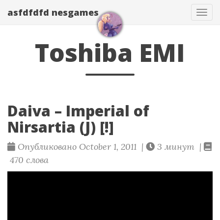
asfdfdfd nesgames
Нав
Toshiba EMI
Daiva – Imperial of
Nirsartia (J) [!]
Опубликовано October 1, 2011 |
3 минут |
470 слова